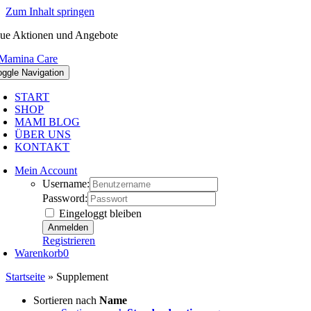
Zum Inhalt springen
ue Aktionen und Angebote
oggle Navigation
START
SHOP
MAMI BLOG
ÜBER UNS
KONTAKT
Mein Account
Username:
Password:
Eingeloggt bleiben
Registrieren
Warenkorb
0
Startseite
»
Supplement
Sortieren nach
Name