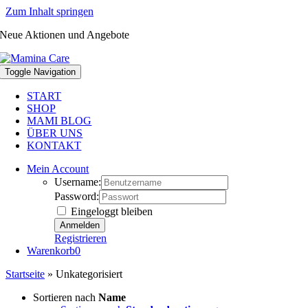
Zum Inhalt springen
Neue Aktionen und Angebote
Toggle Navigation
START
SHOP
MAMI BLOG
ÜBER UNS
KONTAKT
Mein Account
Username:
Password:
Eingeloggt bleiben
Registrieren
Warenkorb
0
Startseite
»
Unkategorisiert
Sortieren nach
Name