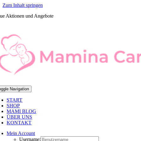
Zum Inhalt springen
ue Aktionen und Angebote
oggle Navigation
START
SHOP
MAMI BLOG
ÜBER UNS
KONTAKT
Mein Account
Username: