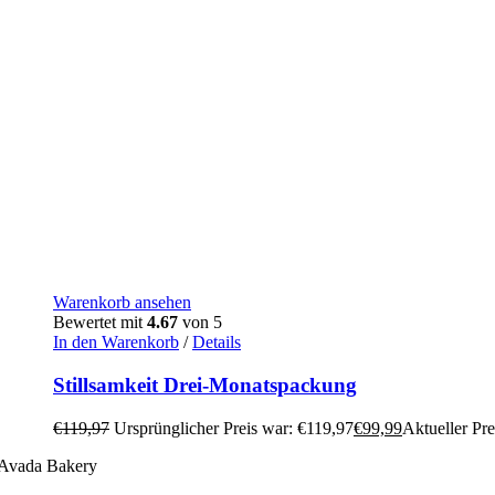
Warenkorb ansehen
Bewertet mit
4.67
von 5
In den Warenkorb
/
Details
Stillsamkeit Drei-Monatspackung
€
119,97
Ursprünglicher Preis war: €119,97
€
99,99
Aktueller Prei