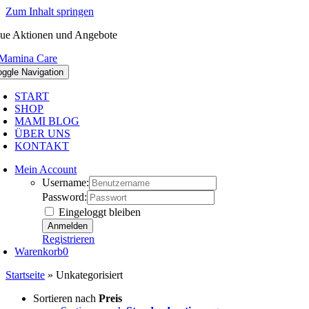
Zum Inhalt springen
ue Aktionen und Angebote
oggle Navigation
START
SHOP
MAMI BLOG
ÜBER UNS
KONTAKT
Mein Account
Username:
Password:
Eingeloggt bleiben
Registrieren
Warenkorb
0
Startseite
»
Unkategorisiert
Sortieren nach
Preis