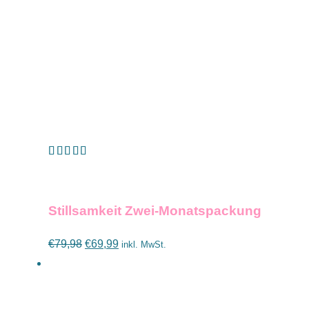
Bewertet mit
IN DEN WARENKORB
/
DETAILS
5.00
von 5
Stillsamkeit Zwei-Monatspackung
Ursprünglicher
Aktueller
€
79,98
€
69,99
inkl. MwSt.
Preis
Preis
war:
ist:
€79,98
€69,99.