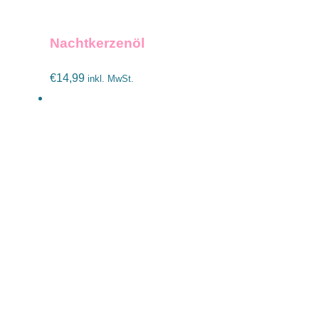
IN DEN WARENKORB
/
DETAILS
Nachtkerzenöl
€
14,99
inkl. MwSt.