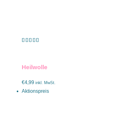
Bewertet mit
IN DEN WARENKORB
/
DETAILS
5.00
von 5
Heilwolle
€
4,99
inkl. MwSt.
Aktionspreis