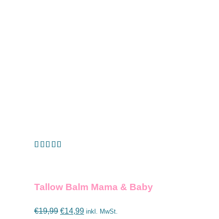
Bewertet mit
IN DEN WARENKORB
/
DETAILS
5.00
von 5
Tallow Balm Mama & Baby
Ursprünglicher
Aktueller
€
19,99
€
14,99
inkl. MwSt.