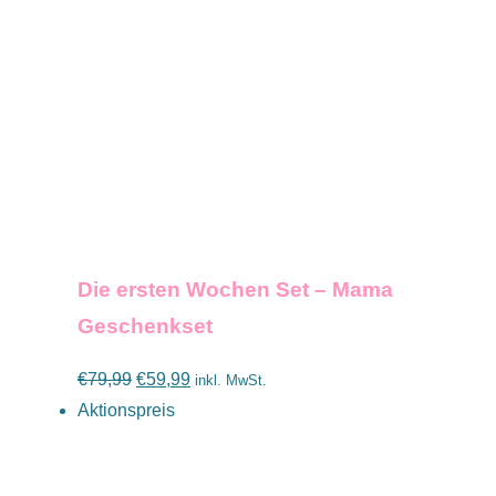
IN DEN WARENKORB
/
DETAILS
Die ersten Wochen Set – Mama
Geschenkset
Ursprünglicher
Aktueller
€
79,99
€
59,99
inkl. MwSt.
Preis
Preis
Aktionspreis
war:
ist:
€79,99
€59,99.