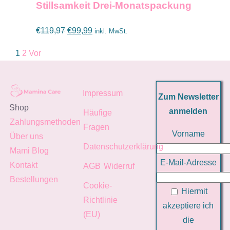
Stillsamkeit Drei-Monatspackung
Ursprünglicher
Aktueller
€
119,97
€
99,99
inkl. MwSt.
Preis
Preis
1
2
Vor
war:
ist:
€119,97
€99,99.
Impressum
Zum Newsletter
Shop
anmelden
Häufige
Zahlungsmethoden
Fragen
Vorname
Über uns
Datenschutzerklärung
Mami Blog
E-Mail-Adresse
Kontakt
AGB
Widerruf
Bestellungen
Cookie-
Hiermit
Richtlinie
akzeptiere ich
(EU)
die