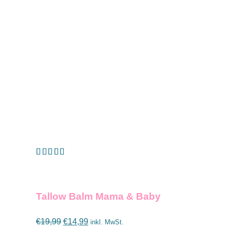
Bewertet mit
IN DEN WARENKORB
/
DETAILS
5.00
von 5
Tallow Balm Mama & Baby
Ursprünglicher
Aktueller
€
19,99
€
14,99
inkl. MwSt.