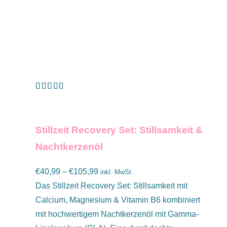
Bewertet mit
DIESES
AUSFÜHRUNG WÄHLEN
/
DETAILS
5.00
von 5
PRODUKT
Stillzeit Recovery Set: Stillsamkeit &
WEIST
Nachtkerzenöl
MEHRERE
VARIANTEN
Preisspanne:
€
40,99
–
€
105,99
inkl. MwSt.
AUF.
€40,99
Das Stillzeit Recovery Set: Stillsamkeit mit
DIE
bis
Calcium, Magnesium & Vitamin B6 kombiniert
OPTIONEN
€105,99
mit hochwertigem Nachtkerzenöl mit Gamma-
KÖNNEN