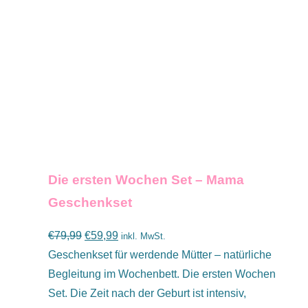
IN DEN WARENKORB
/
DETAILS
Die ersten Wochen Set – Mama
Geschenkset
Ursprünglicher
Aktueller
€
79,99
€
59,99
inkl. MwSt.
Preis
Preis
Geschenkset für werdende Mütter – natürliche
war:
ist:
Begleitung im Wochenbett. Die ersten Wochen
€79,99
€59,99.
Set. Die Zeit nach der Geburt ist intensiv,