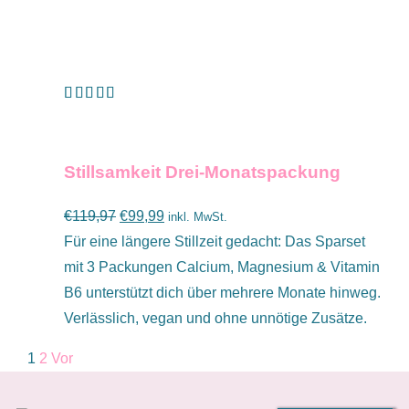
Bewertet
IN DEN WARENKORB
/
DETAILS
mit
4.67
von 5
Stillsamkeit Drei-Monatspackung
Ursprünglicher
Aktueller
€
119,97
€
99,99
inkl. MwSt.
Preis
Preis
Für eine längere Stillzeit gedacht: Das Sparset
war:
ist:
mit 3 Packungen Calcium, Magnesium & Vitamin
€119,97
€99,99.
B6 unterstützt dich über mehrere Monate hinweg.
Verlässlich, vegan und ohne unnötige Zusätze.
1
2
Vor