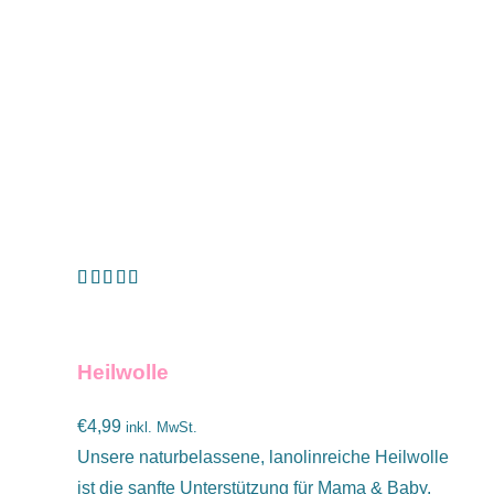
Bewertet mit
IN DEN WARENKORB
/
DETAILS
5.00
von 5
Heilwolle
€
4,99
inkl. MwSt.
Unsere naturbelassene, lanolinreiche Heilwolle
ist die sanfte Unterstützung für Mama & Baby.