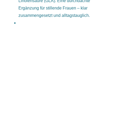
Linolensäure (GLA). Eine durchdachte
AUF
Ergänzung für stillende Frauen – klar
DER
zusammengesetzt und alltagstauglich.
PRODUKTSEITE
GEWÄHLT
WERDEN
IN DEN WARENKORB
/
DETAILS