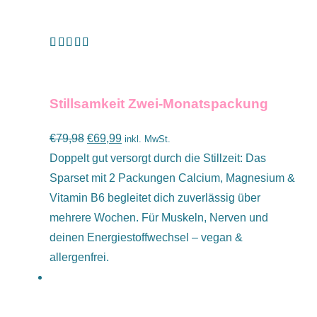
Bewertet mit
IN DEN WARENKORB
/
DETAILS
5.00
von 5
Stillsamkeit Zwei-Monatspackung
Ursprünglicher
Aktueller
€
79,98
€
69,99
inkl. MwSt.
Preis
Preis
Doppelt gut versorgt durch die Stillzeit: Das
war:
ist:
Sparset mit 2 Packungen Calcium, Magnesium &
€79,98
€69,99.
Vitamin B6 begleitet dich zuverlässig über
mehrere Wochen. Für Muskeln, Nerven und
deinen Energiestoffwechsel – vegan &
allergenfrei.