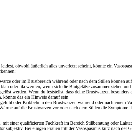
idest, obwohl äußerlich alles unverletzt scheint, könnte ein Vasospas
erkennen:
twarze oder im Brustbereich während oder nach dem Stillen können au
blau oder lila werden, wenn sich die Blutgefäße zusammenziehen und 
löst werden. Wenn du feststellst, dass deine Brustwarzen besonders e
 könnte das ein Hinweis darauf sein.
gefühl oder Kribbeln in den Brustwarzen während oder nach einem V
me auf die Brustwarzen vor oder nach dem Stillen die Symptome lin
, mit einer qualifizierten Fachkraft im Bereich Stillberatung oder Lak
tor subjektiv. Bei einigen Frauen tritt der Vasospasmus kurz nach der 