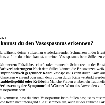
 2024
kannst du den Vasospasmus erkennen?
 während deiner Stillzeit an wiederkehrenden Schmerzen in der Brust le
en, auf die du achten kannst, um einen Vasospasmus beim Stillen zu 
Schmerzen:
Plötzliche, scharfe oder brennende Schmerzen in der Brus
Farbveränderungen:
Nach dem Stillen können die Brustwarzen weiß, 
Empfindlichkeit gegenüber Kälte:
Vasospasmus kann durch Kälte ausge
Schmerzen während oder nach dem Stillen durch Kälte verstärkt werden,
Taubheitsgefühl oder Kribbeln:
Manche Frauen erleben ein Taubheits
Verbesserung der Symptome bei Wärme:
Wenn das Anwenden von Wär
Vasospasmus sein.
 vermutest, dass du einen Vasospasmus beim Stillen hast, ist es ratsam
e treten nicht zwingend alle zusammen auf, auch ist der zeitliche Fak