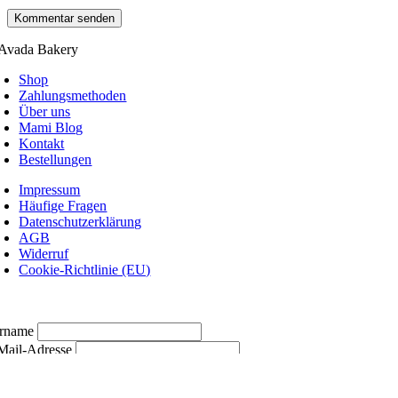
Shop
Zahlungsmethoden
Über uns
Mami Blog
Kontakt
Bestellungen
Impressum
Häufige Fragen
Datenschutzerklärung
AGB
Widerruf
Cookie-Richtlinie (EU)
rname
Mail-Adresse
Hiermit akzeptiere ich die Datenschutzbestimmungen