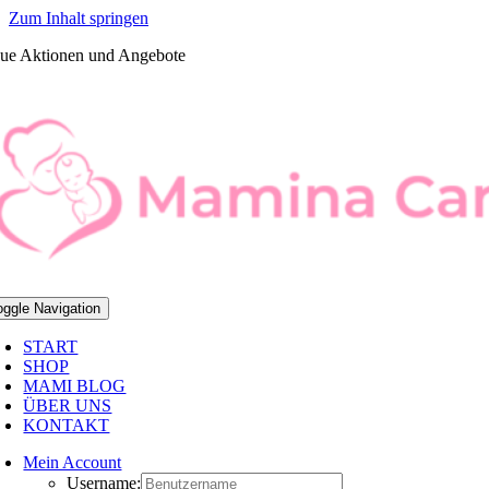
Zum Inhalt springen
ue Aktionen und Angebote
oggle Navigation
START
SHOP
MAMI BLOG
ÜBER UNS
KONTAKT
Mein Account
Username: