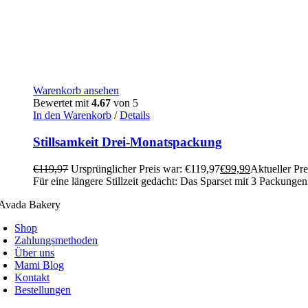
Warenkorb ansehen
Bewertet mit
4.67
von 5
In den Warenkorb
/
Details
Stillsamkeit Drei-Monatspackung
€
119,97
Ursprünglicher Preis war: €119,97
€
99,99
Aktueller Prei
Für eine längere Stillzeit gedacht: Das Sparset mit 3 Packun
Shop
Zahlungsmethoden
Über uns
Mami Blog
Kontakt
Bestellungen