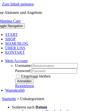
Zum Inhalt springen
ue Aktionen und Angebote
oggle Navigation
START
SHOP
MAMI BLOG
ÜBER UNS
KONTAKT
Mein Account
Username:
Password:
Eingeloggt bleiben
Registrieren
Warenkorb
0
Startseite
»
Unkategorisiert
Sortieren nach
Datum