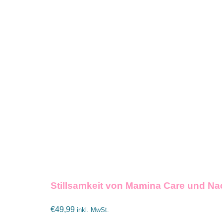
IN DEN WARENKORB
/
Stillsamkeit von Mamina Care und N
€
49,99
inkl. MwSt.