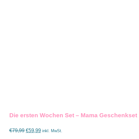
IN DEN WARENKORB
/
DETAILS
Die ersten Wochen Set – Mama Geschenkset
Ursprünglicher
Aktueller
€
79,99
€
59,99
inkl. MwSt.
Preis
Preis