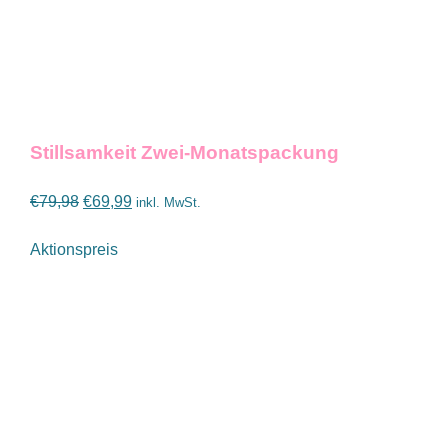
Stillsamkeit Zwei-Monatspackung
Ursprünglicher
Aktueller
€
79,98
€
69,99
inkl. MwSt.
Preis
Preis
Aktionspreis
war:
ist:
€79,98
€69,99.