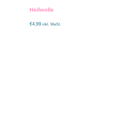
Heilwolle
€
4,99
inkl. MwSt.
IN DEN WARENKORB
/
DETA