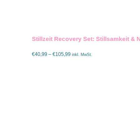
AUF
DER
PRODU
GEWÄH
WERD
Stillzeit Recovery Set: Stillsamkeit &
Preisspanne:
€
40,99
–
€
105,99
inkl. MwSt.
€40,99
bis
€105,99